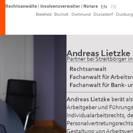
Rechtsanwälte
|
Insolvenzverwalter
|
Notare
EN
DE
Bielefeld
·
Bocholt
·
Dortmund
·
Düsseldorf
·
Duisburg
Andreas Lietzke
Partner bei Streitbörger i
Rechtsanwalt
Fachanwalt für Arbeitsr
Fachanwalt für Bank- u
Andreas Lietzke
berät al
Arbeitgeber und Führungsk
Individualarbeitsrechts, d
Personalvertretungsrechts
Gestaltung von Arbeitsver