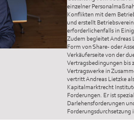
einzelner Personalmaßnah
Konflikten mit dem Betrie
und erstellt Betriebsverei
erforderlichenfalls in Eini
Zudem begleitet Andreas 
Form von Share- oder Asse
Verkäuferseite von der du
Vertragsbedingungen bis z
Vertragswerke in Zusamme
vertritt Andreas Lietzke a
Kapitalmarktrecht Institu
Forderungen. Er ist spezial
Darlehensforderungen und 
Forderungsdurchsetzung 