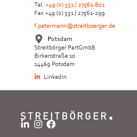
Tel.
+49 (0) 331 / 27561-801
Fax +49 (0) 331 / 27561-299
f.petermann@streitboerger.de
Potsdam
Streitbörger PartGmbB
Birkenstraße 10
14469 Potsdam
Linkedin