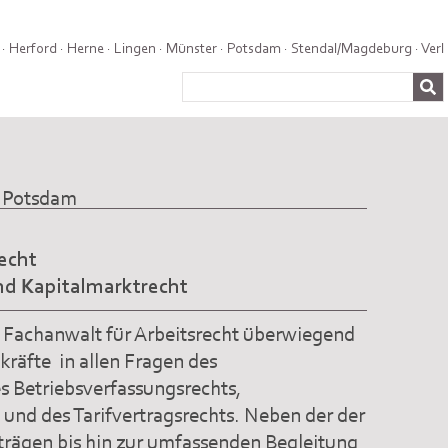
·
Herford
·
Herne
·
Lingen
·
Münster
·
Potsdam
·
Stendal/Magdeburg
·
Verl
n Potsdam
echt
nd Kapitalmarktrecht
s Fachanwalt für Arbeitsrecht überwiegend
räfte in allen Fragen des
es Betriebsverfassungsrechts,
 und des Tarifvertragsrechts. Neben der der
trägen bis hin zur umfassenden Begleitung