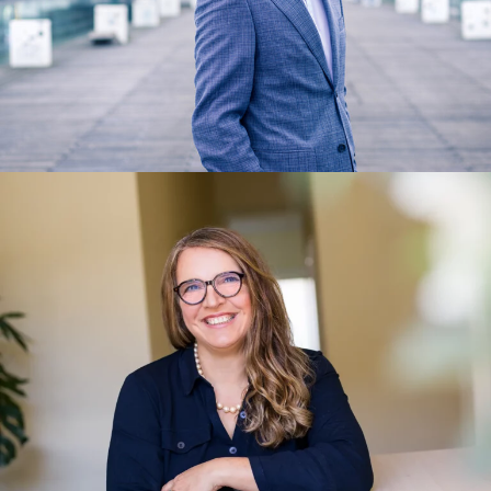
Ingo Gerdes
zum Profil
Kornelia Grams