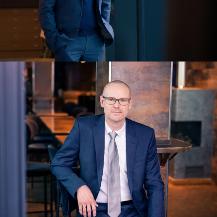
Dr. Sebastian Henneke
zum Profil
Peter Hofmann
zum Profil