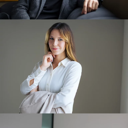
zum Profil
Dr. Vanessa Franke
zum Profil