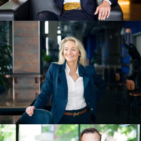
zum Profil
Beate Loose
zum Profil