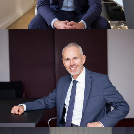
Lászlo König
zum Profil
Dr. Ralf Leiner
zum Profil