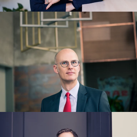
zum Profil
Clemens Haakmann
zum Profil