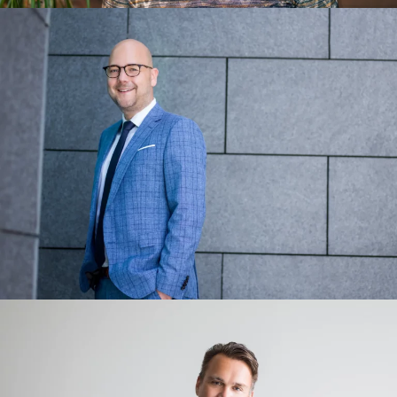
Dr. Tim Bremke
zum Profil