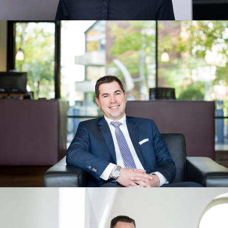
zum Profil
Dr. Claas Birkemeyer
zum Profil