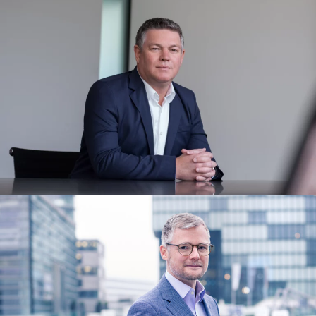
Axel Geese
zum Profil