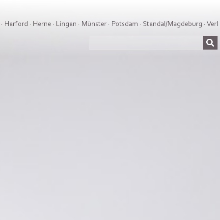
·
Herford
·
Herne
·
Lingen
·
Münster
·
Potsdam
·
Stendal/Magdeburg
·
Verl