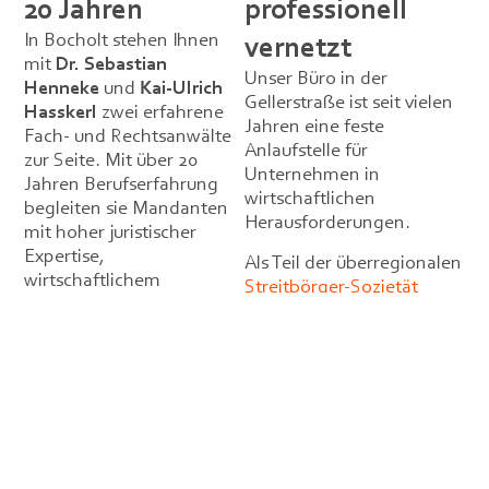
20 Jahren
professionell
In Bocholt stehen Ihnen
vernetzt
mit
Dr. Sebastian
Unser Büro in der
Henneke
und
Kai-Ulrich
Gellerstraße ist seit vielen
Hasskerl
zwei erfahrene
Jahren eine feste
Fach- und Rechtsanwälte
Anlaufstelle für
zur Seite. Mit über 20
Unternehmen in
Jahren Berufserfahrung
wirtschaftlichen
begleiten sie Mandanten
Herausforderungen.
mit hoher juristischer
Expertise,
Als Teil der überregionalen
wirtschaftlichem
Streitbörger-Sozietät
Verständnis und
können wir bei Bedarf
persönlichem
spezialisierte Expertise aus
Engagement durch
anderen Standorten
anspruchsvolle
einbinden und Mandate
Situationen. Beide
auch über Bocholt hinaus
Anwälte sind fest in der
effizient begleiten. So
Region verwurzelt und
verbindet unser Standort
betreuen Unternehmen,
persönliche Nähe mit der