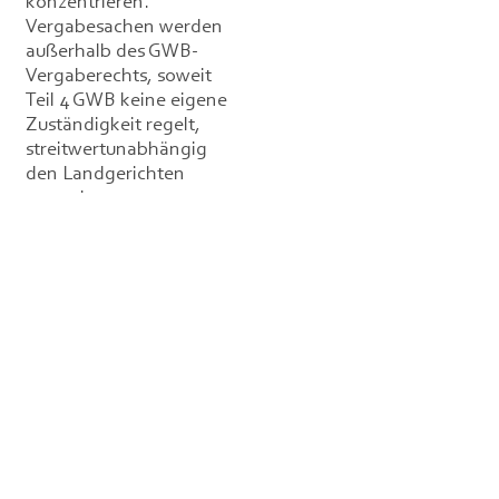
konzentrieren.
Vergabesachen werden
außerhalb des GWB-
Vergaberechts, soweit
Teil 4 GWB keine eigene
Zuständigkeit regelt,
streitwertunabhängig
den Landgerichten
zugewiesen.
Streitigkeiten aus
Heilbehandlungen
werden ebenfalls
streitwertunabhängig
vor den Landgerichten
konzentriert;
tierärztliche
Behandlungen sind
hiervon nicht erfasst, da
§ 630a BGB nicht auf den
tierärztlichen
Behandlungsvertrag