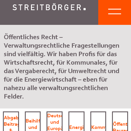
Öffentliches Recht –
Verwaltungsrechtliche Fragestellungen
sind vielfältig. Wir haben Profis für das
Wirtschaftsrecht, für Kommunales, für
das Vergaberecht, für Umweltrecht und
für die Energiewirtschaft – eben für
nahezu alle verwaltungsrechtlichen
Felder.
Deutsches
Abgaben-,
Beihilfen-
und
Beitrags-
Öffentl
und
Energiewirtschaftsrecht
Kommunalwirtsch
Europäisches
&
Baurech