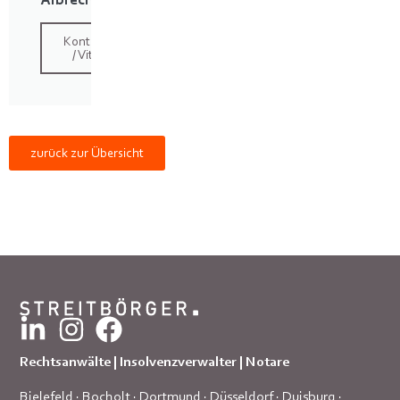
Kontakt
/ Vita
zurück zur Übersicht
Rechtsanwälte | Insolvenzverwalter | Notare
Bielefeld
·
Bocholt
·
Dortmund
·
Düsseldorf
·
Duisburg
·