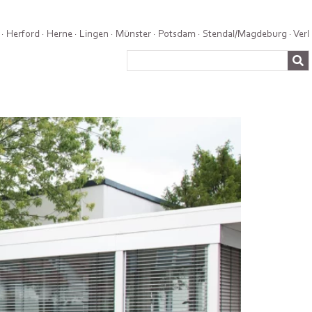
·
Herford
·
Herne
·
Lingen
·
Münster
·
Potsdam
·
Stendal/Magdeburg
·
Verl