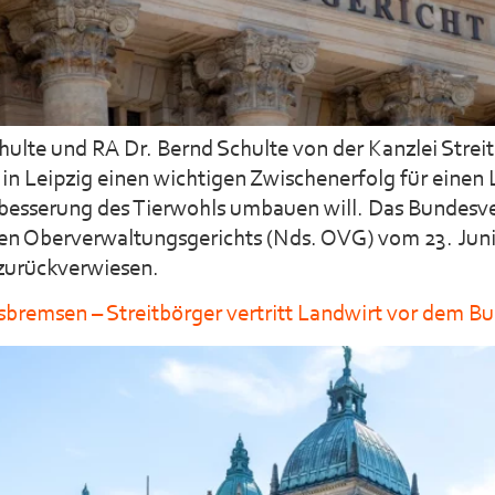
hulte und RA Dr. Bernd Schulte von der Kanzlei Stre
n Leipzig einen wichtigen Zwischenerfolg für einen 
erbesserung des Tierwohls umbauen will. Das Bundesv
hen Oberverwaltungsgerichts (Nds. OVG) vom 23. Jun
zurückverwiesen.
bremsen – Streitbörger vertritt Landwirt vor dem B