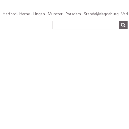
·
Herford
·
Herne
·
Lingen
·
Münster
·
Potsdam
·
Stendal/Magdeburg
·
Verl