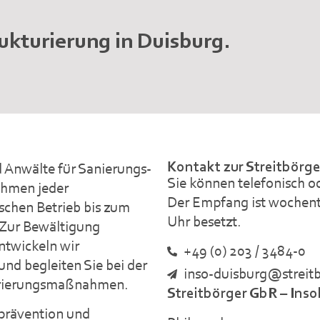
ukturierung in Duisburg.
.
Kontakt zur Streitbörge
 Anwälte für Sanierungs-
Sie können telefonisch 
ehmen jeder
Der Empfang ist wochen
chen Betrieb bis zum
Uhr besetzt.
 Zur Bewältigung
entwickeln wir
+49 (0) 203 / 3484-0
und begleiten Sie bei der
inso-duisburg@streit
urierungsmaßnahmen.
Streitbörger GbR – Ins
nprävention und