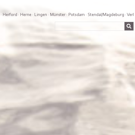
·
Herford
·
Herne
·
Lingen
·
Münster
·
Potsdam
·
Stendal/Magdeburg
·
Verl