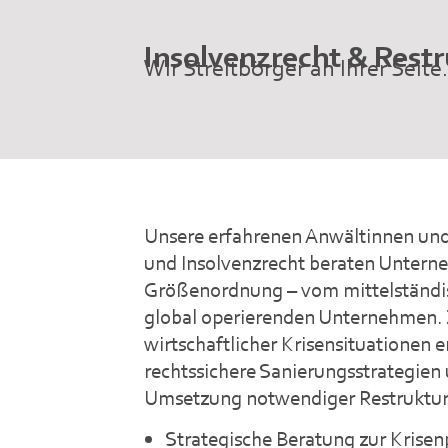
Insolvenzrecht & Restr
Wir Streitbörger an Ihrer Seite
Unsere erfahrenen Anwältinnen und
und Insolvenzrecht beraten Untern
Größenordnung – vom mittelständis
global operierenden Unternehmen.
wirtschaftlicher Krisensituationen 
rechtssichere Sanierungsstrategien 
Umsetzung notwendiger Restrukt
Strategische Beratung zur Krise