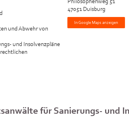
Philosophenweg 51
47051 Duisburg
nd
In Google Maps anzeigen
ten und Abwehr von
ungs- und Insolvenzpläne
zrechtlichen
tsanwälte für Sanierungs- und I