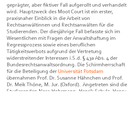
geprägter, aber fiktiver Fall aufgerollt und verhandelt
wird. Hauptzweck des Moot Court ist ein erster,
praxisnaher Einblick in die Arbeit von
Rechtsanwältinnen und Rechtsanwälten für die
Studierenden. Der diesjährige Fall befasste sich im
Wesentlichen mit Fragen der Anwaltshaftung im
Regressprozess sowie eines beruflichen
Tätigkeitsverbots aufgrund der Vertretung
widerstreitender Interessen i.S.d. § 43a Abs. 4 der
Bundesrechtsanwaltsordnung. Die Schirmherrschaft
für die Beteiligung der
Universität Potsdam
übernahmen Prof. Dr. Susanne Hähnchen und Prof.
Dr. Meik Thöne, M. Jur. (Oxford). Angetreten sind die
Studierenden Nora Hohrmann, Henrik Schulz, Henry
Kochanowski und Leon Langer. Die
Lehrstuhlmitarbeitenden Jan Breede und Christoph
Lachner haben sie als Coaches unterstützt.
Foto, von links: Nora Hohrmann, Leon Langer,
Henry Kochanowski, Anna-Marlena Groeneveld,