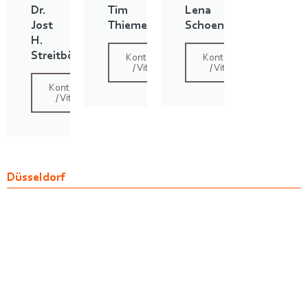
Dr.
Tim
Lena
Jost
Thieme
Schoenfelder
H.
Streitbörger
Kontakt
Kontakt
/ Vita
/ Vita
Kontakt
/ Vita
Düsseldorf