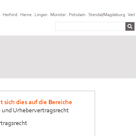
·
Herford
·
Herne
·
Lingen
·
Münster
·
Potsdam
·
Stendal/Magdeburg
·
Verl
 sich dies auf die Bereiche
- und Urhebervertragsrecht
tragsrecht