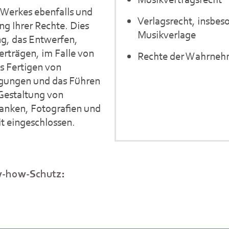
 Werkes ebenfalls und
Verlagsrecht, insbes
ng Ihrer Rechte. Dies
Musikverlage
ng, das Entwerfen,
rträgen, im Falle von
Rechte der Wahrneh
s Fertigen von
gungen und das Führen
 Gestaltung von
anken, Fotografien und
it eingeschlossen.
w-how-Schutz: