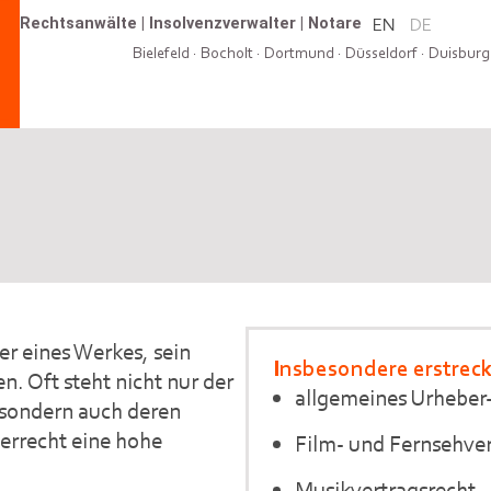
Rechtsanwälte
|
Insolvenzverwalter
|
Notare
EN
DE
Bielefeld
·
Bocholt
·
Dortmund
·
Düsseldorf
·
Duisburg
r eines Werkes, sein
Insbesondere erstreckt
n. Oft steht nicht nur der
allgemeines Urheber
 sondern auch deren
errecht eine hohe
Film- und Fernsehver
Musikvertragsrecht