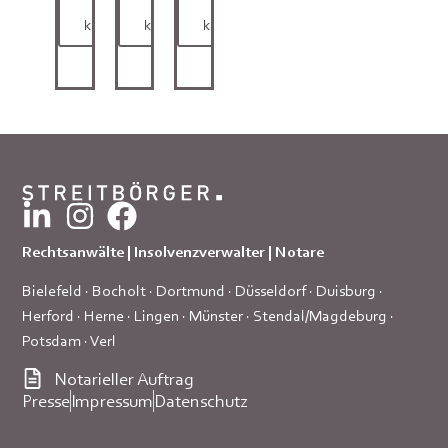
hier
hier
hier
klicken
klicken
klicken
Rechtsanwälte | Insolvenzverwalter | Notare
Bielefeld
·
Bocholt
·
Dortmund
·
Düsseldorf
·
Duisburg
·
Herford
·
Herne
·
Lingen
·
Münster
·
Stendal/Magdeburg
·
Potsdam
·
Verl
Notarieller Auftrag
Presse
Impressum
Datenschutz