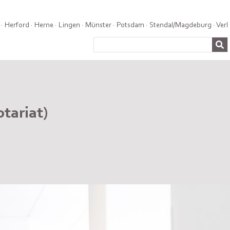
·
Herford
·
Herne
·
Lingen
·
Münster
·
Potsdam
·
Stendal/Magdeburg
·
Verl
tariat)