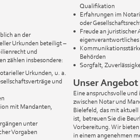
Qualifikation
Erfahrungen im Notari
oder Gesellschaftsrech
Freude an juristischer 
blich an der
eigenverantwortliches
ller Urkunden beteiligt –
Kommunikationsstärk
ilienrecht und
Behörden
ben zählen insbesondere:
Sorgfalt, Zuverlässigk
tarieller Urkunden, u. a.
Unser Angebot
sellschaftsverträge und
Eine anspruchsvolle und i
en
zwischen Notar und Mand
ion mit Mandanten,
Bielefeld, das mit aktuel
ist, betreuen Sie die Be
orgängen unter
Vorbereitung. Wir bieten
icher Vorgaben
in einem angenehmen me