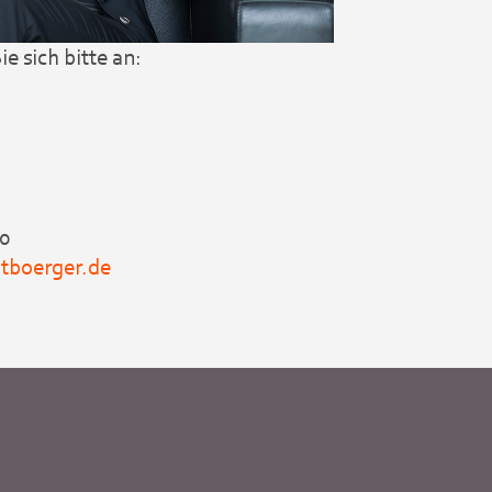
e sich bitte an:
-0
tboerger.de