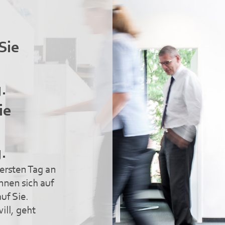
 Sie
.
ie
.
ersten Tag an
nen sich auf
uf Sie.
ill, geht