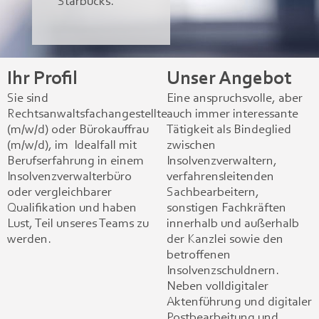
Starbucks.
Ihr Profil
Unser Angebot
Sie sind
Eine anspruchsvolle, aber
Rechtsanwaltsfachangestellte
auch immer interessante
(m/w/d) oder Bürokauffrau
Tätigkeit als Bindeglied
(m/w/d), im Idealfall mit
zwischen
Berufserfahrung in einem
Insolvenzverwaltern,
Insolvenzverwalterbüro
verfahrensleitenden
oder vergleichbarer
Sachbearbeitern,
Qualifikation und haben
sonstigen Fachkräften
Lust, Teil unseres Teams zu
innerhalb und außerhalb
werden.
der Kanzlei sowie den
betroffenen
Insolvenzschuldnern.
Neben volldigitaler
Aktenführung und digitaler
Postbearbeitung und