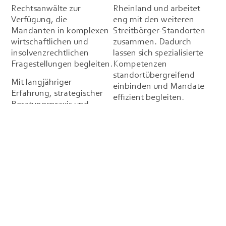
Rechtsanwälte zur
Rheinland und arbeitet
Verfügung, die
eng mit den weiteren
Mandanten in komplexen
Streitbörger-Standorten
wirtschaftlichen und
zusammen. Dadurch
insolvenzrechtlichen
lassen sich spezialisierte
Fragestellungen begleiten.
Kompetenzen
standortübergreifend
Mit langjähriger
einbinden und Mandate
Erfahrung, strategischer
effizient begleiten.
Beratungspraxis und
Unabhängig davon, ob es
einem ausgeprägten
um
Verständnis für
Unternehmenssanierung,
wirtschaftliche
insolvenzrechtliche
Zusammenhänge
Verfahren oder
entwickeln sie Lösungen,
strategische
die rechtlich belastbar und
Restrukturierungsprozesse
wirtschaftlich tragfähig
geht.
sind.
Wir verbinden regionale
Weiter zum Fachbereich:
Präsenz mit der Stärke
Insolvenzrecht &