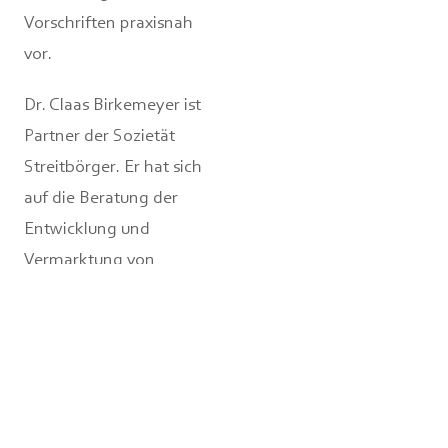
Vorschriften praxisnah
vor.
Dr. Claas Birkemeyer ist
Partner der Sozietät
Streitbörger. Er hat sich
auf die Beratung der
Entwicklung und
Vermarktung von
Immobilien
spezialisiert. Seine
Tätigkeitsfelder
erfassen das öffentliche
und private Baurecht
sowie das Real Estate