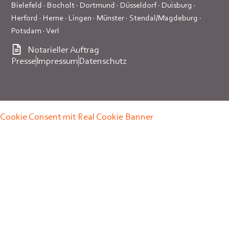
Bielefeld
·
Bocholt
·
Dortmund
·
Düsseldorf
·
Duisburg
·
Herford
·
Herne
·
Lingen
·
Münster
·
Stendal/Magdeburg
·
Potsdam
·
Verl
Notarieller Auftrag
Presse
Impressum
Datenschutz
Cookie Consent mit Real Cookie Banner