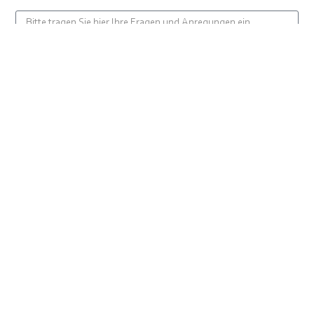
Spam-Sicherheitsabfrage: Bitte lösen Sie folgende
Aufgabe:
9 - 1 =