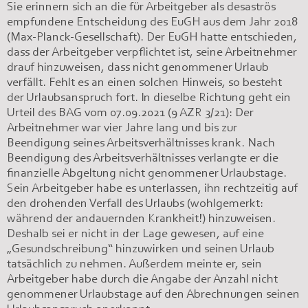
Sie erinnern sich an die für Arbeitgeber als desaströs
empfundene Entscheidung des EuGH aus dem Jahr 2018
(Max-Planck-Gesellschaft). Der EuGH hatte entschieden,
dass der Arbeitgeber verpflichtet ist, seine Arbeitnehmer
drauf hinzuweisen, dass nicht genommener Urlaub
verfällt. Fehlt es an einen solchen Hinweis, so besteht
der Urlaubsanspruch fort. In dieselbe Richtung geht ein
Urteil des BAG vom 07.09.2021 (9 AZR 3/21): Der
Arbeitnehmer war vier Jahre lang und bis zur
Beendigung seines Arbeitsverhältnisses krank. Nach
Beendigung des Arbeitsverhältnisses verlangte er die
finanzielle Abgeltung nicht genommener Urlaubstage.
Sein Arbeitgeber habe es unterlassen, ihn rechtzeitig auf
den drohenden Verfall des Urlaubs (wohlgemerkt:
während der andauernden Krankheit!) hinzuweisen.
Deshalb sei er nicht in der Lage gewesen, auf eine
„Gesundschreibung“ hinzuwirken und seinen Urlaub
tatsächlich zu nehmen. Außerdem meinte er, sein
Arbeitgeber habe durch die Angabe der Anzahl nicht
genommener Urlaubstage auf den Abrechnungen seinen