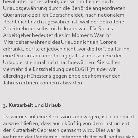
bewilligter Jahresurlaub, der sich mit einer nach
Urlaubsgewährung durch die Behörde angeordneten
Quarantäne zeitlich überschneidet, nach nationalem
Recht nicht nachzugewähren ist, weil der betroffene
Arbeitnehmer selbst nicht krank war. Für Sie als
Arbeitgeber bedeutet dies im Moment: War Ihr
Mitarbeiter während des Urlaubs nicht an Corona
erkrankt, durfte er jedoch nicht „vor die Tür“, da für ihn
eine Quarantäneanordnung galt, so müssen Sie den
Urlaub erst einmal nicht nachgewähren. Sie sollten
vielmehr die Entscheidung des EuGH (mit der wir
allerdings frühestens gegen Ende des kommenden
Jahres rechnen können) abwarten.
3. Kurzarbeit und Urlaub
Da wir uns auf eine Rezession zubewegen, ist leider nicht
auszuschließen, dass auch künftig von dem Instrument
der Kurzarbeit Gebrauch gemacht wird. Dies war ja
während der Pandemie umfangreich der Fall, sodass sich