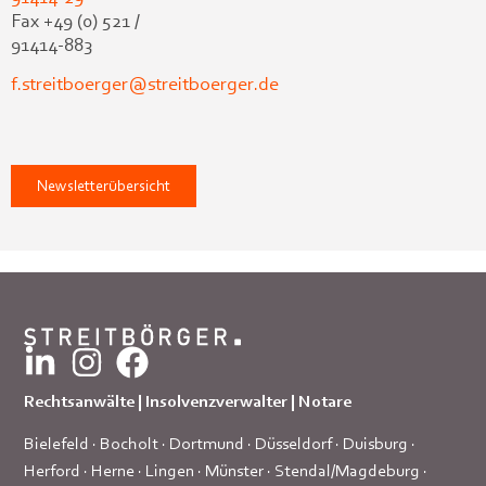
Fax +49 (0) 521 /
91414-883
f.streitboerger@streitboerger.de
Newsletterübersicht
Rechtsanwälte | Insolvenzverwalter | Notare
Bielefeld
·
Bocholt
·
Dortmund
·
Düsseldorf
·
Duisburg
·
Herford
·
Herne
·
Lingen
·
Münster
·
Stendal/Magdeburg
·