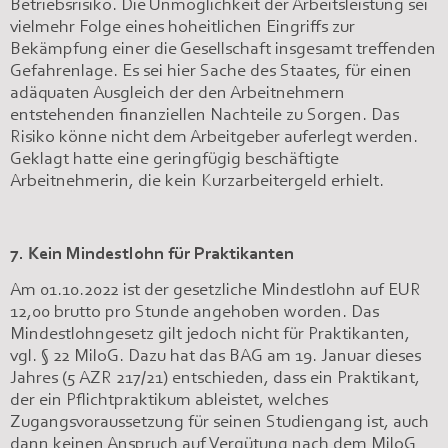
Betriebsrisiko. Die Unmöglichkeit der Arbeitsleistung sei
vielmehr Folge eines hoheitlichen Eingriffs zur
Bekämpfung einer die Gesellschaft insgesamt treffenden
Gefahrenlage. Es sei hier Sache des Staates, für einen
adäquaten Ausgleich der den Arbeitnehmern
entstehenden finanziellen Nachteile zu Sorgen. Das
Risiko könne nicht dem Arbeitgeber auferlegt werden.
Geklagt hatte eine geringfügig beschäftigte
Arbeitnehmerin, die kein Kurzarbeitergeld erhielt.
7. Kein Mindestlohn für Praktikanten
Am 01.10.2022 ist der gesetzliche Mindestlohn auf EUR
12,00 brutto pro Stunde angehoben worden. Das
Mindestlohngesetz gilt jedoch nicht für Praktikanten,
vgl. § 22 MiloG. Dazu hat das BAG am 19. Januar dieses
Jahres (5 AZR 217/21) entschieden, dass ein Praktikant,
der ein Pflichtpraktikum ableistet, welches
Zugangsvoraussetzung für seinen Studiengang ist, auch
dann keinen Anspruch auf Vergütung nach dem MiloG