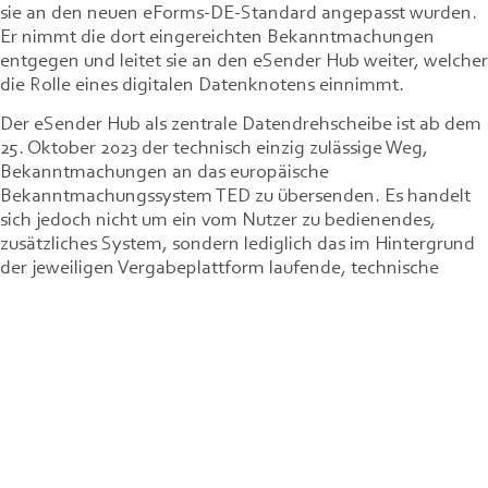
sie an den neuen eForms-DE-Standard angepasst wurden.
Er nimmt die dort eingereichten Bekanntmachungen
entgegen und leitet sie an den eSender Hub weiter, welcher
die Rolle eines digitalen Datenknotens einnimmt.
Der eSender Hub als zentrale Datendrehscheibe ist ab dem
25. Oktober 2023 der technisch einzig zulässige Weg,
Bekanntmachungen an das europäische
Bekanntmachungssystem TED zu übersenden. Es handelt
sich jedoch nicht um ein vom Nutzer zu bedienendes,
zusätzliches System, sondern lediglich das im Hintergrund
der jeweiligen Vergabeplattform laufende, technische
Übermittlungsverfahren.
Für Vergabestellen, welche bisher keine elektronischen
Vergabesysteme genutzt haben, hat der Gesetzgeber die
Möglichkeit der Nutzung eines Redaktionssystems
vorgesehen, welches beim Beschaffungsamt des
Bundesministeriums des Inneren und für Heimat
eingerichtet wurde.