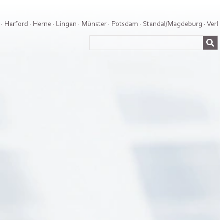
·
Herford
·
Herne
·
Lingen
·
Münster
·
Potsdam
·
Stendal/Magdeburg
·
Verl